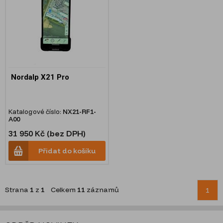
Nordalp X21 Pro
Katalogové číslo:
NX21-RF1-
A00
31 950 Kč (bez DPH)
Přidat do košíku
Strana
1
z
1
Celkem
11
záznamů
1