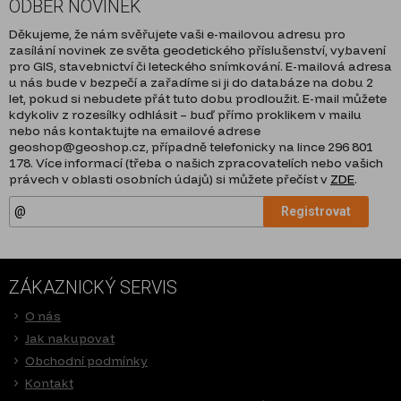
ODBĚR NOVINEK
Děkujeme, že nám svěřujete vaši e-mailovou adresu pro
zasílání novinek ze světa geodetického příslušenství, vybavení
pro GIS, stavebnictví či leteckého snímkování. E-mailová adresa
u nás bude v bezpečí a zařadíme si ji do databáze na dobu 2
let, pokud si nebudete přát tuto dobu prodloužit. E-mail můžete
kdykoliv z rozesílky odhlásit – buď přímo proklikem v mailu
nebo nás kontaktujte na emailové adrese
geoshop@geoshop.cz, případně telefonicky na lince 296 801
178. Více informací (třeba o našich zpracovatelích nebo vašich
právech v oblasti osobních údajů) si můžete přečíst v
ZDE
.
Registrovat
ZÁKAZNICKÝ SERVIS
O nás
Jak nakupovat
Obchodní podmínky
Kontakt