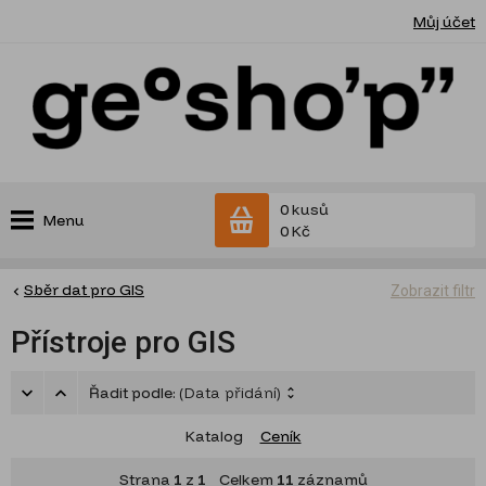
Můj účet
0 kusů
Menu
0 Kč
Sběr dat pro GIS
Zobrazit filtr
Přístroje pro GIS
Řadit podle:
(Data přidání)
Katalog
Ceník
Strana
1
z
1
Celkem
11
záznamů