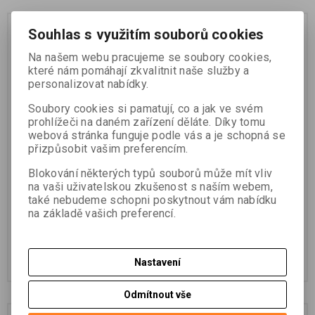
Souhlas s využitím souborů cookies
Na našem webu pracujeme se soubory cookies,
které nám pomáhají zkvalitnit naše služby a
personalizovat nabídky.
Soubory cookies si pamatují, co a jak ve svém
prohlížeči na daném zařízení děláte. Díky tomu
webová stránka funguje podle vás a je schopná se
přizpůsobit vašim preferencím.
Algiz RT8 RTK
Držák do ruky Trimble
HPS2 vč. GNSS přijímače
Blokování některých typů souborů může mít vliv
a dálkoměru
na vaši uživatelskou zkušenost s naším webem,
také nebudeme schopni poskytnout vám nabídku
Katalogové číslo:
SET RT8 RTK
Katalogové číslo:
121701-10-
na základě vašich preferencí.
GEO
53 380 Kč (bez DPH)
87 900 Kč (bez DPH)
Přidat do košíku
Přidat do košíku
Nastavení
Odmítnout vše