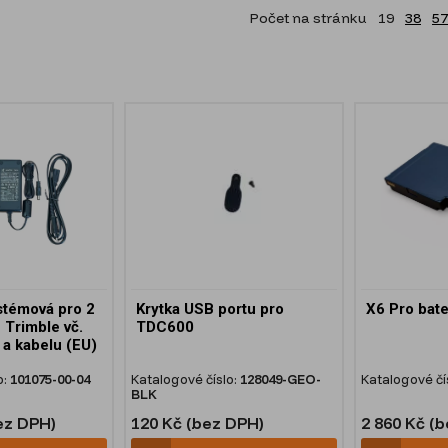
Počet na stránku
19
38
57
stémová pro 2
Krytka USB portu pro
X6 Pro bate
e Trimble vč.
TDC600
 a kabelu (EU)
o:
101075-00-04
Katalogové číslo:
128049-GEO-
Katalogové čí
BLK
ez DPH)
120 Kč (bez DPH)
2 860 Kč (