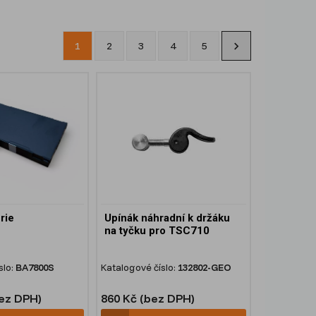
1
2
3
4
5
rie
Upínák náhradní k držáku
na tyčku pro TSC710
slo:
BA7800S
Katalogové číslo:
132802-GEO
bez DPH)
860 Kč (bez DPH)