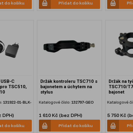
at do košíku
Přidat do košíku
Př
. USB-C
Držák kontroleru TSC710 s
Držák na ty
 pro TSC510,
bajonetem a úchytem na
TSC710/T70
10
stylus
bajonet
o:
131922-01-BLK-
Katalogové číslo:
132797-GEO
Katalogové čí
z DPH)
1 610 Kč (bez DPH)
5 750 Kč (
at do košíku
Přidat do košíku
Př