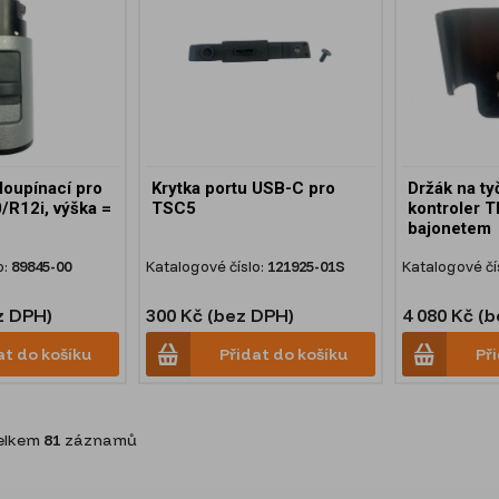
loupínací pro
Krytka portu USB-C pro
Držák na ty
/R12i, výška =
TSC5
kontroler T
bajonetem
o:
89845-00
Katalogové číslo:
121925-01S
Katalogové čí
z DPH)
300 Kč (bez DPH)
4 080 Kč (
at do košíku
Přidat do košíku
Př
lkem
81
záznamů