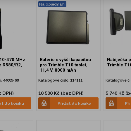
Na objednání
410-470 MHz
Baterie s vyšší kapacitou
Nabíječka p
le R580/R2,
pro Trimble T10 tablet,
Trimble T10
11,4 V, 8000 mAh
o:
44085-60
Katalogové číslo:
114111
Katalogové čí
z DPH)
10 500 Kč (bez DPH)
5 740 Kč (
at do košíku
Přidat do košíku
Př