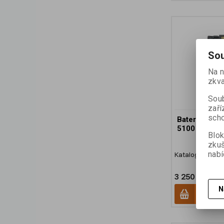
Sou
Na n
zkva
Soub
zaří
scho
Baterie pro 
5100 mAh
Blok
zku
nabí
Katalogové čísl
3 250 Kč (be
N
Přid