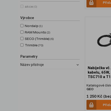
Přid
akce
(0)
Výrobce
Nordalp
(1)
RAM Mounts
(2)
SECO (Trimble)
(6)
Trimble
(70)
Parametry
Název přístroje
Nabíječka vč
kabelu, 65W,
TSC710 a T1
Katalogové čísl
GEO
1 250 Kč (be
Přid