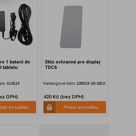
ro 1 baterii do
Sklo ochranné pro displej
 tabletu
TDC6
slo:
114113
Katalogové číslo:
125513-10-GEO
bez DPH)
420 Kč (bez DPH)
idat do košíku
Přidat do košíku