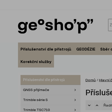
Příslušenství dle přístrojů
GEODÉZIE
Sběr 
Korekční služby
Příslušenství dle přístrojů
Domů
/
Hlavní 
GNSS přijímače
Přísluš
Trimble série S
Řadi
Trimble TSC710