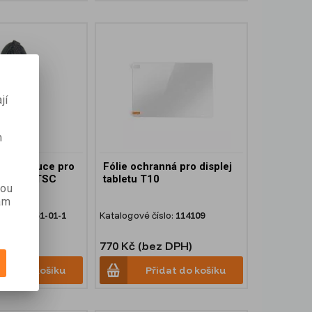
jí
m
žení v ruce pro
Fólie ochranná pro displej
ednotky TSC
tabletu T10
kou
ám
slo:
121351-01-1
Katalogové číslo:
114109
z DPH)
770 Kč (bez DPH)
idat do košíku
Přidat do košíku