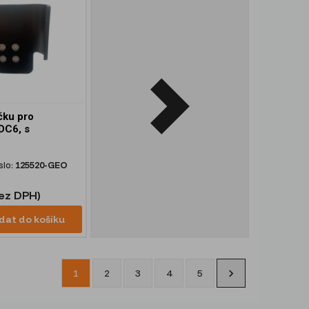
čku pro
DC6, s
slo:
125520-GEO
bez DPH)
idat do košíku
1
2
3
4
5