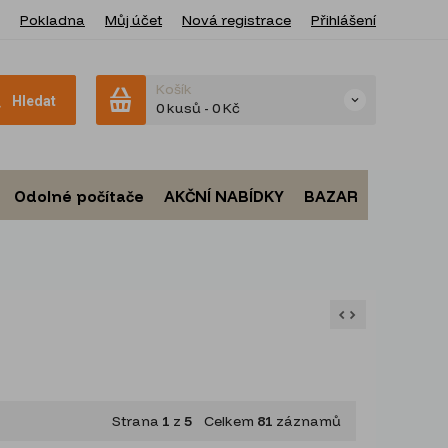
Pokladna
Můj účet
Nová registrace
Přihlášení
Košík
Hledat
0 kusů
-
0 Kč
Odolné počítače
AKČNÍ NABÍDKY
BAZAR
Strana
1
z
5
Celkem
81
záznamů