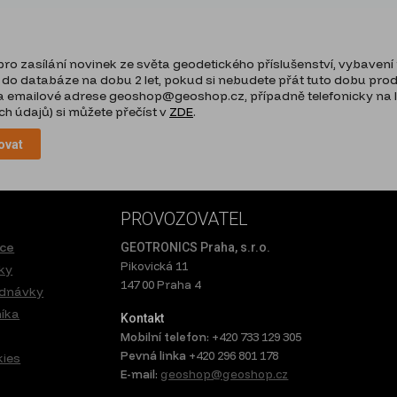
o zasílání novinek ze světa geodetického příslušenství, vybavení p
 do databáze na dobu 2 let, pokud si nebudete přát tuto dobu prodlo
 emailové adrese geoshop@geoshop.cz, případně telefonicky na lin
h údajů) si můžete přečíst v
ZDE
.
ovat
PROVOZOVATEL
ace
GEOTRONICS Praha, s.r.o.
Pikovická 11
ky
147 00 Praha 4
ednávky
níka
Kontakt
Mobilní telefon:
+420 733 129 305
Pevná linka
+420 296 801 178
kies
E-mail:
geoshop@geoshop.cz