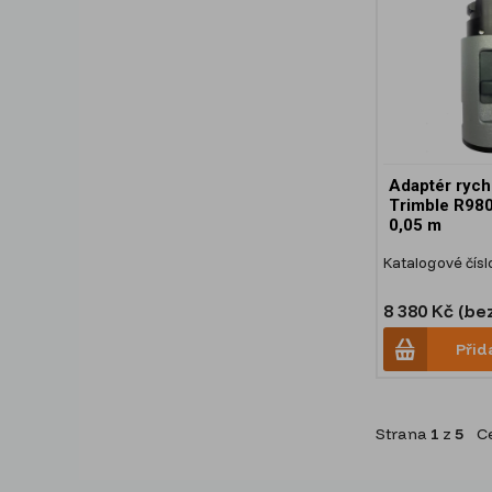
Adaptér rych
Trimble R980
0,05 m
Katalogové čísl
8 380 Kč (be
Přid
Strana
1
z
5
Ce