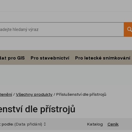
dat pro GIS
Pro stavebnictví
Pro letecké snímkování
členění
/
Všechny produkty
/
Příslušenství dle přístrojů
enství dle přístrojů
t podle:
(Data přidání)
Katalog
Ceník