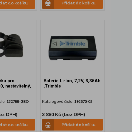
idat do košíku
Přidat do košíku
čku pro
Baterie Li-Ion, 7,2V, 3,35Ah
, nastavitelný,
,Trimble
slo:
132798-GEO
Katalogové číslo:
192670-02
bez DPH)
3 880 Kč (bez DPH)
idat do košíku
Přidat do košíku