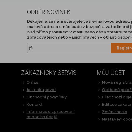
ODBĚR NOVINEK
Děkujeme, že nám svěřujete vaši e-mailovou adresu pr
mailová adresa u nás bude v bezpečí a zařadíme si ji
buď přímo proklikem v mailu nebo nás kontaktujte na
zpracovatelích nebo vašich právech v oblasti osobníc
Registr
ZÁKAZNICKÝ SERVIS
MŮJ ÚČET
O nás
Nová registr
Jak nakupovat
Oblíbené polož
Obchodní podmínky
Předchozí obj
Kontakt
Editace zákaz
Informace o zpracovaní
Změnit heslo
osobních údajů
Nastavení coo