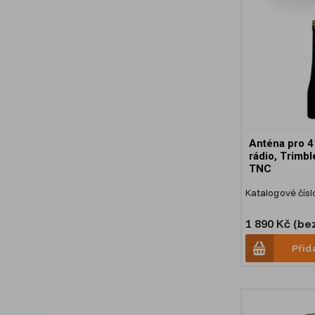
Anténa pro 
rádio, Trimb
TNC
Katalogové čísl
1 890 Kč (be
Přid