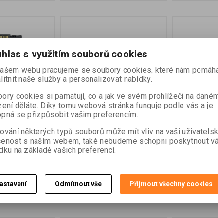
hlas s využitím souborů cookies
ašem webu pracujeme se soubory cookies, které nám pomáha
litnit naše služby a personalizovat nabídky.
ory cookies si pamatují, co a jak ve svém prohlížeči na dané
zení děláte. Díky tomu webová stránka funguje podle vás a je
pná se přizpůsobit vašim preferencím.
TDC6, 3.85V,
Fólie ochranná pro displej
Popruh k dr
tabletu T10x (model 2024)
kontrolní j
ování některých typů souborů může mít vliv na vaši uživatels
šenost s naším webem, také nebudeme schopni poskytnout v
dku na základě vašich preferencí.
o:
125510-10-GEO
Katalogové číslo:
132686
Katalogové čí
z DPH)
850 Kč (bez DPH)
770 Kč (be
astavení
Odmítnout vše
Přijmout všechny cookies
at do košíku
Přidat do košíku
Př