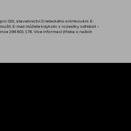
ro GIS, stavebnictví či leteckého snímkování. E-
užit. E-mail můžete kdykoliv z rozesílky odhlásit –
ce 296 801 178. Více informací (třeba o našich