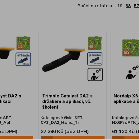
Počet na stránku
19
38
57
lyst DA2 s
Trimble Catalyst DA2 s
Nordalp X6 
likací
držákem a aplikací, vč.
aplikace a 
školení
o:
SET-
Katalogové číslo:
SET-
Katalogové čí
_Apl
CAT_DA2_Hand_Tr
NX6ProRTK_A
ez DPH)
27 290 Kč (bez DPH)
61 120 Kč 