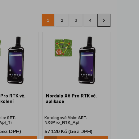
1
2
3
4
Pro RTK vč.
Nordalp X6 Pro RTK vč.
školení
aplikace
slo:
SET-
Katalogové číslo:
SET-
pl_Tr
NX6Pro_RTK_Apl
(bez DPH)
57 120 Kč (bez DPH)