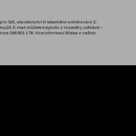
ro GIS, stavebnictví či leteckého snímkování. E-
užit. E-mail můžete kdykoliv z rozesílky odhlásit –
ce 296 801 178. Více informací (třeba o našich