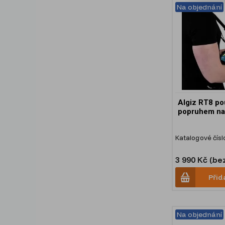
Na objednání
Algiz RT8 po
popruhem na
Katalogové čísl
3 990 Kč (be
Přid
Na objednání