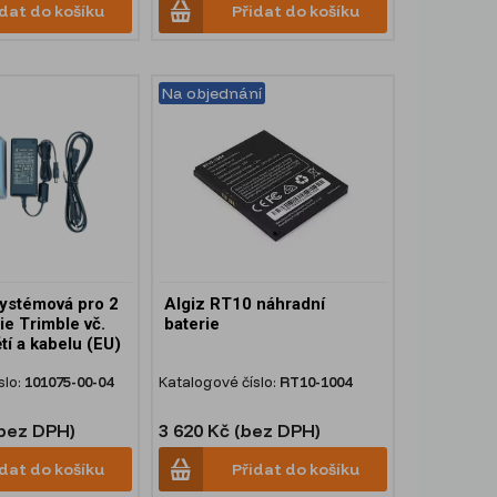
idat do košíku
Přidat do košíku
Na objednání
systémová pro 2
Algiz RT10 náhradní
ie Trimble vč.
baterie
tí a kabelu (EU)
slo:
101075-00-04
Katalogové číslo:
RT10-1004
(bez DPH)
3 620 Kč (bez DPH)
idat do košíku
Přidat do košíku