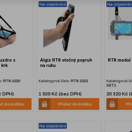
Na objednání
Na objednán
uzdro s
Algiz RT8 otočný popruh
RTK modul 
 krk
na ruku
o:
RT8-1020
Katalogové číslo:
RT8-1022
Katalogové čí
SET1
z DPH)
1 530 Kč (bez DPH)
20 320 Kč 
at do košíku
Přidat do košíku
Př
Na objednání