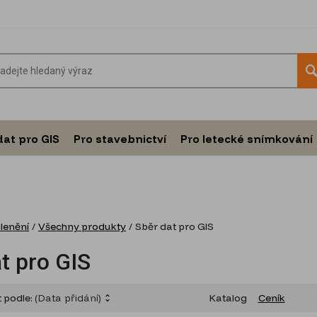
dat pro GIS
Pro stavebnictví
Pro letecké snímkování
členění
/
Všechny produkty
/
Sběr dat pro GIS
t pro GIS
t podle:
(Data přidání)
Katalog
Ceník