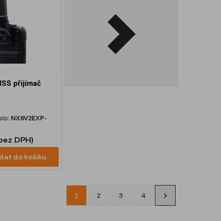
SS přijímač
slo:
NX6V2EXP-
(bez DPH)
idat do košíku
1
2
3
4