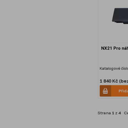
NX21 Pro náh
Katalogové čísl
1 840 Kč (be
Přid
Strana
1
z
4
Ce