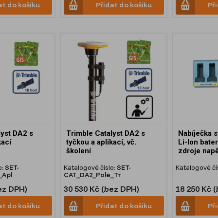
at do košíku
Přidat do košíku
Př
lyst DA2 s
Trimble Catalyst DA2 s
Nabíječka 
kací
tyčkou a aplikací, vč.
Li-Ion bater
školení
zdroje napě
o:
SET-
Katalogové číslo:
SET-
Katalogové čí
_Apl
CAT_DA2_Pole_Tr
ez DPH)
30 530 Kč (bez DPH)
18 250 Kč 
at do košíku
Přidat do košíku
Př