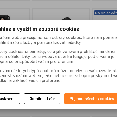
Na objednán
hlas s využitím souborů cookies
ašem webu pracujeme se soubory cookies, které nám pomáha
litnit naše služby a personalizovat nabídky.
ory cookies si pamatují, co a jak ve svém prohlížeči na dané
zení děláte. Díky tomu webová stránka funguje podle vás a je
pná se přizpůsobit vašim preferencím.
točný popruh
Algiz RT10 pouzdro na
Algiz RT8 d
opasek
s napájení
ování některých typů souborů může mít vliv na vaši uživatels
šenost s naším webem, také nebudeme schopni poskytnout v
dku na základě vašich preferencí.
o:
RT10-1022
Katalogové číslo:
RT10-2021
Katalogové čí
z DPH)
2 580 Kč (bez DPH)
6 170 Kč (
astavení
Odmítnout vše
Přijmout všechny cookies
at do košíku
Přidat do košíku
Př