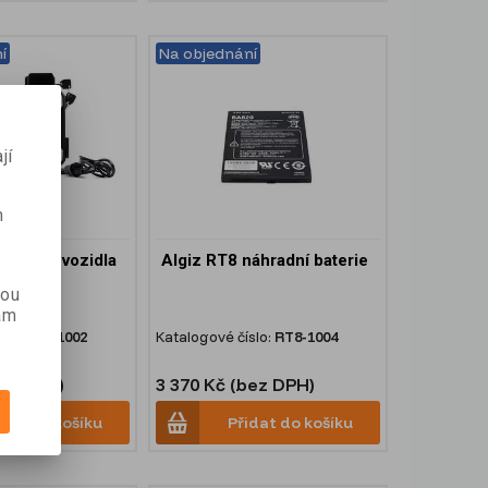
í
Na objednání
jí
m
ržák do vozidla
Algiz RT8 náhradní baterie
m
kou
ám
slo:
RT8-1002
Katalogové číslo:
RT8-1004
bez DPH)
3 370 Kč (bez DPH)
idat do košíku
Přidat do košíku