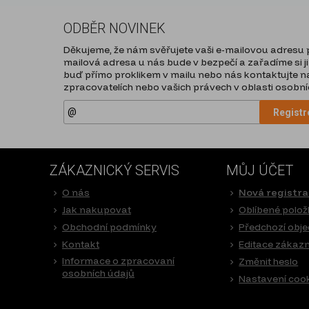
ODBĚR NOVINEK
Děkujeme, že nám svěřujete vaši e-mailovou adresu pr
mailová adresa u nás bude v bezpečí a zařadíme si ji
buď přímo proklikem v mailu nebo nás kontaktujte na
zpracovatelích nebo vašich právech v oblasti osobníc
Registr
ZÁKAZNICKÝ SERVIS
MŮJ ÚČET
O nás
Nová registr
Jak nakupovat
Oblíbené polož
Obchodní podmínky
Předchozí obj
Kontakt
Editace zákaz
Informace o zpracovaní
Změnit heslo
osobních údajů
Nastavení coo