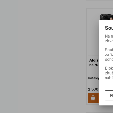
Sou
Na n
zkva
Soub
zaří
scho
Algiz RT10 o
na ruku
Blok
zku
nabí
Katalogové čísl
1 530 Kč (be
N
Přid