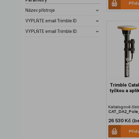
Parametry
Přid
Název přístroje
VYPLŇTE email Trimble ID
VYPLŇTE email Trimble ID:
Trimble Cata
tyčkou a apli
Katalogové čísl
CAT_DA2_Pole
26 530 Kč (b
Přid