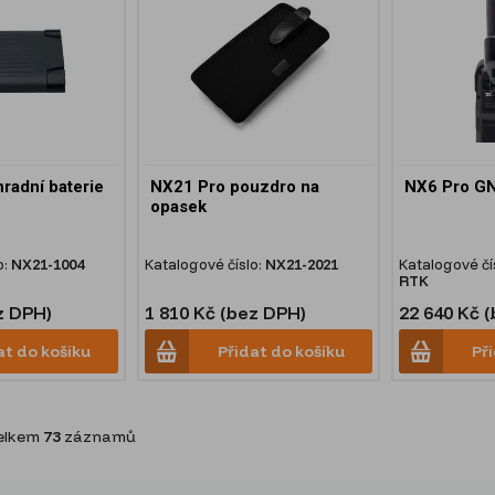
radní baterie
NX21 Pro pouzdro na
NX6 Pro GN
opasek
o:
NX21-1004
Katalogové číslo:
NX21-2021
Katalogové čí
RTK
z DPH)
1 810 Kč (bez DPH)
22 640 Kč 
at do košíku
Přidat do košíku
Př
lkem
73
záznamů