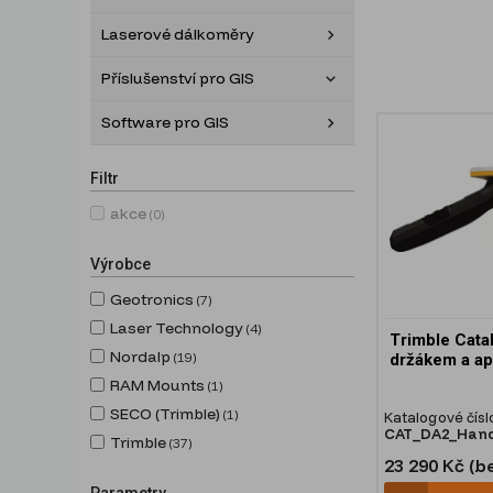
Laserové dálkoměry
Příslušenství pro GIS
Software pro GIS
Filtr
akce
(0)
Výrobce
Geotronics
(7)
Laser Technology
(4)
Trimble Cata
Nordalp
(19)
držákem a ap
RAM Mounts
(1)
SECO (Trimble)
(1)
Katalogové čísl
CAT_DA2_Hand
Trimble
(37)
23 290 Kč (b