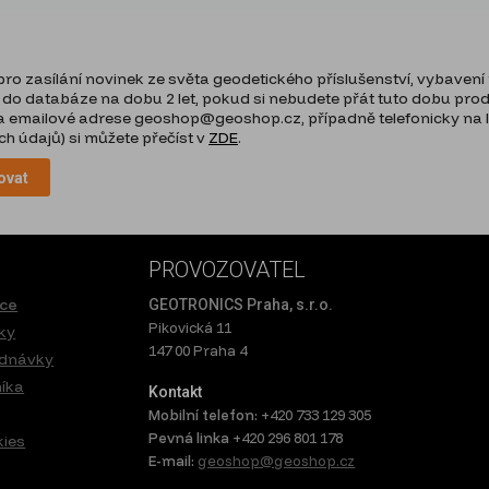
o zasílání novinek ze světa geodetického příslušenství, vybavení p
 do databáze na dobu 2 let, pokud si nebudete přát tuto dobu prodlo
 emailové adrese geoshop@geoshop.cz, případně telefonicky na lin
h údajů) si můžete přečíst v
ZDE
.
ovat
PROVOZOVATEL
ace
GEOTRONICS Praha, s.r.o.
Pikovická 11
ky
147 00 Praha 4
ednávky
níka
Kontakt
Mobilní telefon:
+420 733 129 305
Pevná linka
+420 296 801 178
kies
E-mail:
geoshop@geoshop.cz