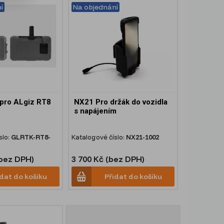
í
Na objednání
pro ALgiz RT8
NX21 Pro držák do vozidla
s napájením
slo:
GLRTK-RT8-
Katalogové číslo:
NX21-1002
(bez DPH)
3 700 Kč (bez DPH)
idat do košíku
Přidat do košíku