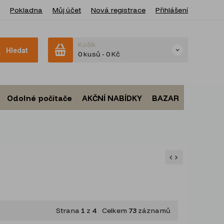
Pokladna
Můj účet
Nová registrace
Přihlášení
Košík
Hledat
0 kusů
-
0 Kč
Odolné počítače
AKČNÍ NABÍDKY
BAZAR
Strana
1
z
4
Celkem
73
záznamů