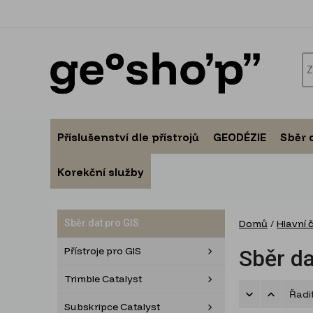
Příslušenství dle přístrojů
GEODÉZIE
Sběr 
Korekční služby
Sběr dat pro GIS
Domů
/
Hlavní 
Přístroje pro GIS
Sběr da
Trimble Catalyst
Řadi
Subskripce Catalyst