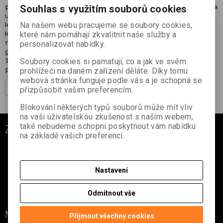
pro GIS, stavebnictví či leteckého snímkování. E-mailová adresa
Souhlas s využitím souborů cookies
u nás bude v bezpečí a zařadíme si ji do databáze na dobu 2
let, pokud si nebudete přát tuto dobu prodloužit. E-mail můžete
Na našem webu pracujeme se soubory cookies,
kdykoliv z rozesílky odhlásit – buď přímo proklikem v mailu
které nám pomáhají zkvalitnit naše služby a
nebo nás kontaktujte na emailové adrese
personalizovat nabídky.
geoshop@geoshop.cz, případně telefonicky na lince 296 801
178. Více informací (třeba o našich zpracovatelích nebo vašich
Soubory cookies si pamatují, co a jak ve svém
právech v oblasti osobních údajů) si můžete přečíst v
ZDE
.
prohlížeči na daném zařízení děláte. Díky tomu
webová stránka funguje podle vás a je schopná se
Registrovat
přizpůsobit vašim preferencím.
Blokování některých typů souborů může mít vliv
na vaši uživatelskou zkušenost s naším webem,
také nebudeme schopni poskytnout vám nabídku
ZÁKAZNICKÝ SERVIS
na základě vašich preferencí.
O nás
Jak nakupovat
Obchodní podmínky
Nastavení
Kontakt
Odmítnout vše
Informace o zpracovaní osobních údajů
MŮJ ÚČET
Přijmout všechny cookies