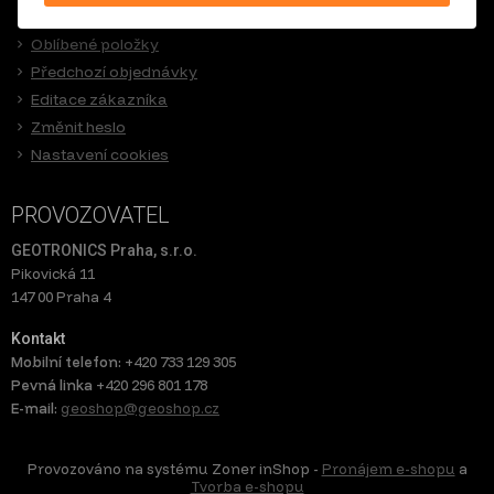
Nová registrace
Oblíbené položky
Předchozí objednávky
Editace zákazníka
Změnit heslo
Nastavení cookies
PROVOZOVATEL
GEOTRONICS Praha, s.r.o.
Pikovická 11
147 00 Praha 4
Kontakt
Mobilní telefon:
+420 733 129 305
Pevná linka
+420 296 801 178
E-mail:
geoshop@geoshop.cz
Provozováno na systému Zoner inShop -
Pronájem e-shopu
a
Tvorba e-shopu