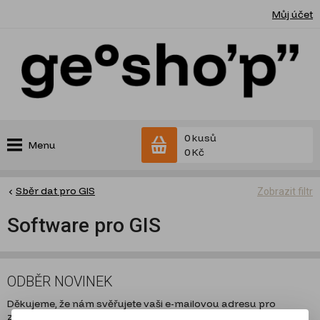
Můj účet
0 kusů
Menu
0 Kč
Sběr dat pro GIS
Zobrazit filtr
Software pro GIS
ODBĚR NOVINEK
Děkujeme, že nám svěřujete vaši e-mailovou adresu pro
zasílání novinek ze světa geodetického příslušenství, vybavení