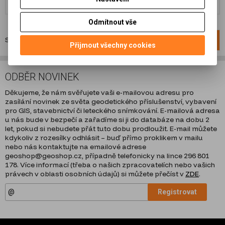
Přidat do košíku
Přidat do košíku
Odmítnout vše
Strana
1
z
1
Celkem
4
záznamů
1
Přijmout všechny cookies
ODBĚR NOVINEK
Děkujeme, že nám svěřujete vaši e-mailovou adresu pro
zasílání novinek ze světa geodetického příslušenství, vybavení
pro GIS, stavebnictví či leteckého snímkování. E-mailová adresa
u nás bude v bezpečí a zařadíme si ji do databáze na dobu 2
let, pokud si nebudete přát tuto dobu prodloužit. E-mail můžete
kdykoliv z rozesílky odhlásit – buď přímo proklikem v mailu
nebo nás kontaktujte na emailové adrese
geoshop@geoshop.cz, případně telefonicky na lince 296 801
178. Více informací (třeba o našich zpracovatelích nebo vašich
právech v oblasti osobních údajů) si můžete přečíst v
ZDE
.
Registrovat