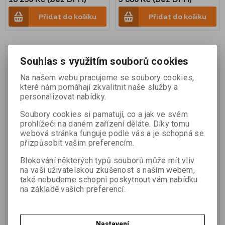
Přidat do košíku
Přidat do košíku
Na objednání
Souhlas s využitím souborů cookies
Na našem webu pracujeme se soubory cookies,
které nám pomáhají zkvalitnit naše služby a
personalizovat nabídky.
Soubory cookies si pamatují, co a jak ve svém
prohlížeči na daném zařízení děláte. Díky tomu
webová stránka funguje podle vás a je schopná se
přizpůsobit vašim preferencím.
Nástavec na tyčku
Batoh pro GPS
Blokování některých typů souborů může mít vliv
na vaši uživatelskou zkušenost s naším webem,
také nebudeme schopni poskytnout vám nabídku
na základě vašich preferencí.
Katalogové číslo:
31165
Katalogové číslo:
39870
1 990 Kč (bez DPH)
4 990 Kč (bez DPH)
Nastavení