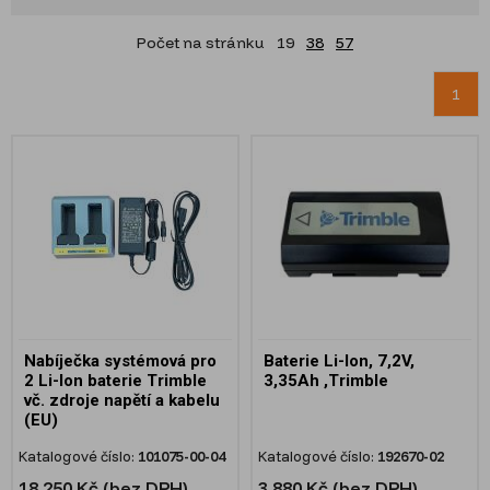
Počet na stránku
19
38
57
1
Nabíječka systémová pro
Baterie Li-Ion, 7,2V,
2 Li-Ion baterie Trimble
3,35Ah ,Trimble
vč. zdroje napětí a kabelu
(EU)
Katalogové číslo:
101075-00-04
Katalogové číslo:
192670-02
18 250 Kč (bez DPH)
3 880 Kč (bez DPH)