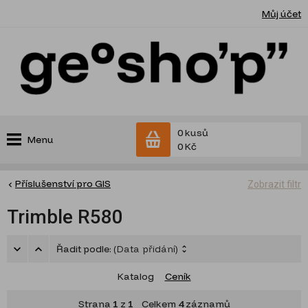
Můj účet
0 kusů
Menu
0 Kč
Příslušenství pro GIS
Zobrazit filtr
Trimble R580
Řadit podle:
(Data přidání)
Katalog
Ceník
Strana
1
z
1
Celkem
4
záznamů