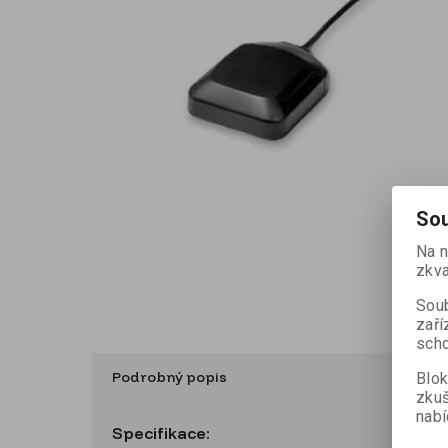
Sou
Na n
zkva
Soub
zaří
scho
Podrobný popis
Blok
zku
nabí
Specifikace: