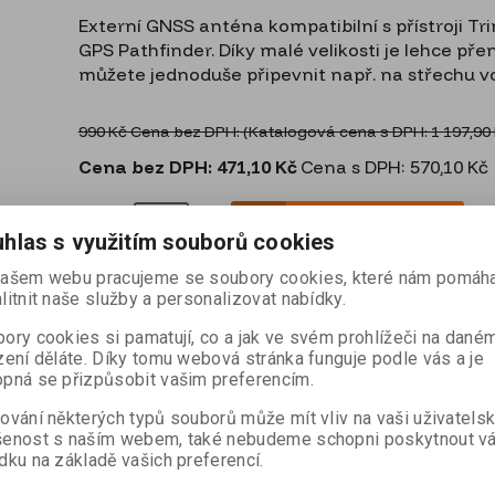
Externí GNSS anténa kompatibilní s přístroji T
GPS Pathfinder. Díky malé velikosti je lehce p
můžete jednoduše připevnit např. na střechu vo
990 Kč Cena bez DPH:
(Katalogová cena s DPH:
1 197,90
Cena bez DPH:
471,10 Kč
Cena s DPH: 570,10 Kč

ks
Přidat do košíku
hlas s využitím souborů cookies

ašem webu pracujeme se soubory cookies, které nám pomáha
litnit naše služby a personalizovat nabídky.
Hmotnost:
0,2 kg
ory cookies si pamatují, co a jak ve svém prohlížeči na dané
zení děláte. Díky tomu webová stránka funguje podle vás a je
pná se přizpůsobit vašim preferencím.
Dotaz na výrobek
Dopo
ování některých typů souborů může mít vliv na vaši uživatels
šenost s naším webem, také nebudeme schopni poskytnout v
dku na základě vašich preferencí.