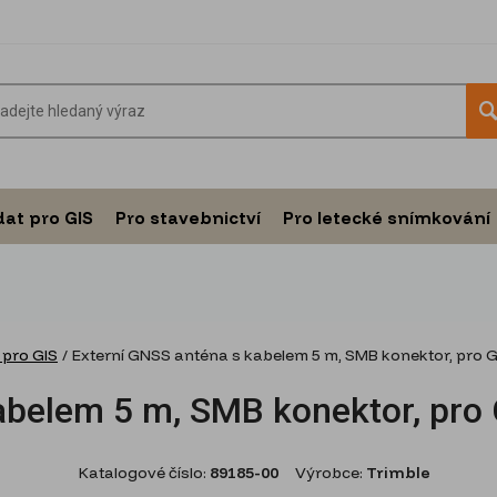
dat pro GIS
Pro stavebnictví
Pro letecké snímkování
 pro GIS
/
Externí GNSS anténa s kabelem 5 m, SMB konektor, pro 
abelem 5 m, SMB konektor, pro
Katalogové číslo:
89185-00
Výrobce:
Trimble