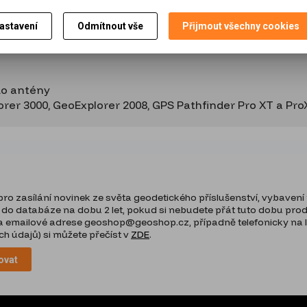
astavení
Odmítnout vše
Přijmout všechny cookies
do antény
lorer 3000, GeoExplorer 2008, GPS Pathfinder Pro XT a Pr
o zasílání novinek ze světa geodetického příslušenství, vybavení p
 do databáze na dobu 2 let, pokud si nebudete přát tuto dobu prodlo
 emailové adrese geoshop@geoshop.cz, případně telefonicky na lin
h údajů) si můžete přečíst v
ZDE
.
ovat