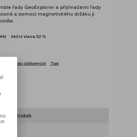
rimble řady GeoExplorer a přijímačemi řady
řenosná a pomocí magnetického držáku ji
zidla.
 Kč
)
Akční sleva
52 %
Přidat do oblíbených
Tisk
jí
m
ručit výrobek
kou
ám