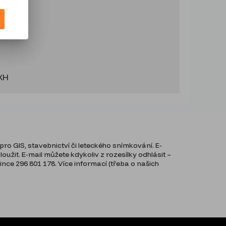
oXH
ro GIS, stavebnictví či leteckého snímkování. E-
užit. E-mail můžete kdykoliv z rozesílky odhlásit –
ce 296 801 178. Více informací (třeba o našich