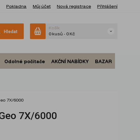
Pokladna
Můj účet
Nová registrace
Přihlášení
Košík
Hledat
0 kusů
-
0 Kč
Odolné počítače
AKČNÍ NABÍDKY
BAZAR
Geo 7X/6000
 Geo 7X/6000