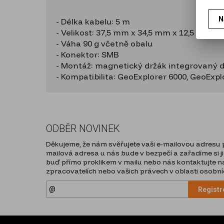
N
- Délka kabelu: 5 m
- Velikost: 37,5 mm x 34,5 mm x 12,5 mm
- Váha 90 g včetně obalu
- Konektor: SMB
- Montáž: magnetický držák integrovaný 
- Kompatibilita: GeoExplorer 6000, GeoExp
ODBĚR NOVINEK
Děkujeme, že nám svěřujete vaši e-mailovou adresu pr
mailová adresa u nás bude v bezpečí a zařadíme si ji
buď přímo proklikem v mailu nebo nás kontaktujte na
zpracovatelích nebo vašich právech v oblasti osobníc
Registr