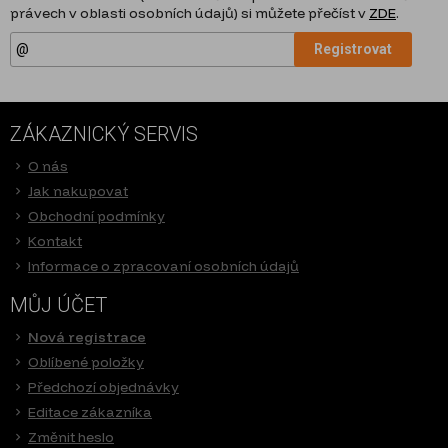
právech v oblasti osobních údajů) si můžete přečíst v
ZDE
.
Registrovat
ZÁKAZNICKÝ SERVIS
O nás
Jak nakupovat
Obchodní podmínky
Kontakt
Informace o zpracovaní osobních údajů
MŮJ ÚČET
Nová registrace
Oblíbené položky
Předchozí objednávky
Editace zákazníka
Změnit heslo