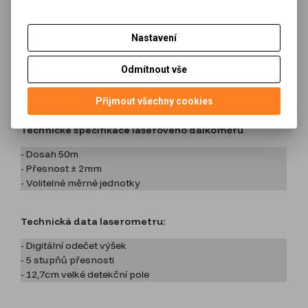
Přidat do oblíbených
Tisk
Nastavení
Odmítnout vše
Podrobný popis
Přijmout všechny cookies
Technické specifikace laserového dálkoměru
- Dosah 50m
- Přesnost ± 2mm
- Volitelné měrné jednotky
Technická data laserometru:
- Digitální odečet výšek
- 5 stupňů přesnosti
- 12,7cm velké detekční pole