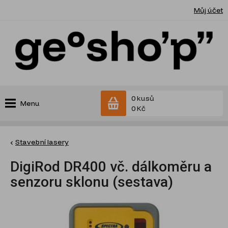
Můj účet
0 kusů
Menu
0 Kč
Stavební lasery
DigiRod DR400 vč. dálkoměru a
senzoru sklonu (sestava)