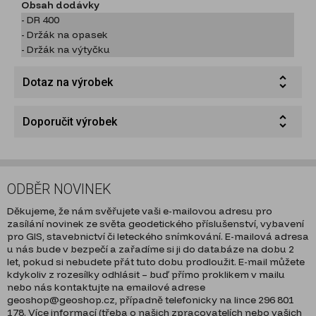
Obsah dodávky
- DR 400
- Držák na opasek
- Držák na výtyčku
Dotaz na výrobek
Doporučit výrobek
ODBĚR NOVINEK
Děkujeme, že nám svěřujete vaši e-mailovou adresu pro
zasílání novinek ze světa geodetického příslušenství, vybavení
pro GIS, stavebnictví či leteckého snímkování. E-mailová adresa
u nás bude v bezpečí a zařadíme si ji do databáze na dobu 2
let, pokud si nebudete přát tuto dobu prodloužit. E-mail můžete
kdykoliv z rozesílky odhlásit – buď přímo proklikem v mailu
nebo nás kontaktujte na emailové adrese
geoshop@geoshop.cz, případně telefonicky na lince 296 801
178. Více informací (třeba o našich zpracovatelích nebo vašich