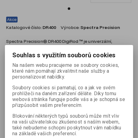
Akce
Katalogové číslo:
DR400
Výrobce:
Spectra Precision
Spectra Precision® DR400 DigiRod ™ je univerzální,
revoluční nástroj určený pro spolupráci s rotačními lasery.
Kombinace laserového přijímače s digitálním odečtem,
Souhlas s využitím souborů cookies
laserového měřiče vzdálenosti a vestavěného snímače
Na našem webu pracujeme se soubory cookies,
náklonu, poskytuje požadované informace i při naklonění až
které nám pomáhají zkvalitnit naše služby a
o 30 stupňů.
personalizovat nabídky.
Soubory cookies si pamatují, co a jak ve svém
18 180 Kč Cena bez DPH:
(Katalogová cena s
Akční sleva
prohlížeči na daném zařízení děláte. Díky tomu
DPH:
21 997,80 Kč
)
46 %
webová stránka funguje podle vás a je schopná se
přizpůsobit vašim preferencím.
Cena bez DPH:
9 900 Kč
Cena s DPH: 11 979 Kč
Blokování některých typů souborů může mít vliv

na vaši uživatelskou zkušenost s naším webem,
ks
Přidat do košíku

také nebudeme schopni poskytnout vám nabídku
na základě vašich preferencí.