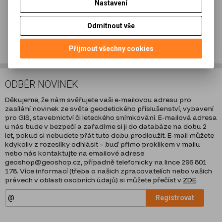
Nastavení
Dotaz na výrobek
Odmítnout vše
Doporučit výrobek
Přijmout všechny cookies
ODBĚR NOVINEK
Děkujeme, že nám svěřujete vaši e-mailovou adresu pro
zasílání novinek ze světa geodetického příslušenství, vybavení
pro GIS, stavebnictví či leteckého snímkování. E-mailová adresa
u nás bude v bezpečí a zařadíme si ji do databáze na dobu 2
let, pokud si nebudete přát tuto dobu prodloužit. E-mail můžete
kdykoliv z rozesílky odhlásit – buď přímo proklikem v mailu
nebo nás kontaktujte na emailové adrese
geoshop@geoshop.cz, případně telefonicky na lince 296 801
178. Více informací (třeba o našich zpracovatelích nebo vašich
právech v oblasti osobních údajů) si můžete přečíst v
ZDE
.
Registrovat