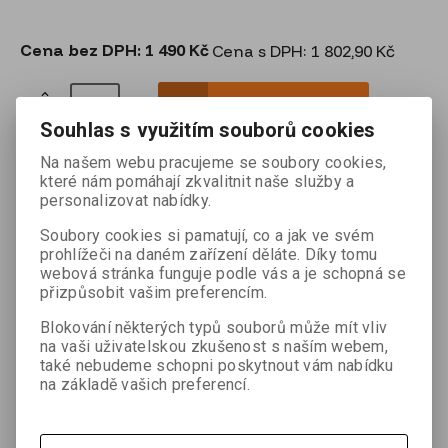
Cena bez DPH:
1 490 Kč
Cena s DPH: 1 802,90 Kč

ks
Přidat do košíku

Souhlas s využitím souborů cookies
Přidat do oblíbených
Tisk
Na našem webu pracujeme se soubory cookies,
které nám pomáhají zkvalitnit naše služby a
personalizovat nabídky.
Soubory cookies si pamatují, co a jak ve svém
Hmotnost:
0,2 kg
prohlížeči na daném zařízení děláte. Díky tomu
webová stránka funguje podle vás a je schopná se
přizpůsobit vašim preferencím.
Podrobný popis
Blokování některých typů souborů může mít vliv
na vaši uživatelskou zkušenost s naším webem,
také nebudeme schopni poskytnout vám nabídku
Specifikace:
na základě vašich preferencí.
- Výška: 6 cm
- Závit: 5/8"