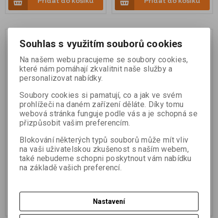
Přidat do košíku
Přidat do košíku
Souhlas s využitím souborů cookies
Na našem webu pracujeme se soubory cookies,
které nám pomáhají zkvalitnit naše služby a
personalizovat nabídky.
Soubory cookies si pamatují, co a jak ve svém
prohlížeči na daném zařízení děláte. Díky tomu
webová stránka funguje podle vás a je schopná se
přizpůsobit vašim preferencím.
Hranol širokoúhlý 220°,
Hranol mini - širokoúhlý
k=0, vč. libely, v pouzdře s
220°, k=0, vč. libely, v
Blokování některých typů souborů může mít vliv
karabinou, Myzox
pouzdře s karabinou,
na vaši uživatelskou zkušenost s naším webem,
Myzox
také nebudeme schopni poskytnout vám nabídku
na základě vašich preferencí.
Katalogové číslo:
Z-220
Katalogové číslo:
Z-220P
9 240 Kč (bez DPH)
10 800 Kč (bez DPH)
Nastavení
Přidat do košíku
Přidat do košíku