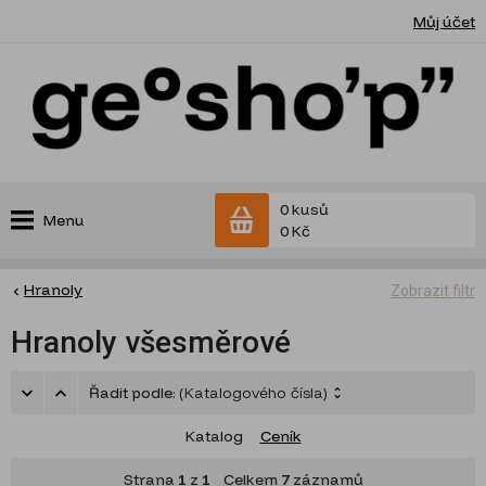
Můj účet
0 kusů
Menu
0 Kč
Hranoly
Zobrazit filtr
Hranoly všesměrové
Řadit podle:
(Katalogového čísla)
Katalog
Ceník
Strana
1
z
1
Celkem
7
záznamů