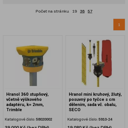
Počet na stránku
19
38
57
1
Hranol 360 stupňový,
Hranol mini kruhový, žlutý,
včetně výškového
posuvný po tyčce s cm
adaptéru, k= 2mm,
dělením, sada vč. obalu,
Trimble
SECO
Katalogové číslo:
58020002
Katalogové číslo:
5910-24
39 000 Kč (bez DPH)
19 080 Kč (bez DPH)