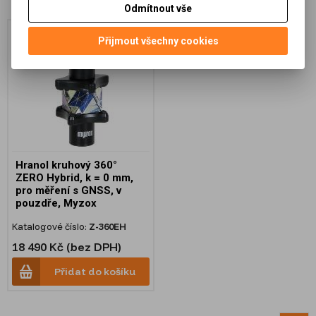
Odmítnout vše
Přijmout všechny cookies
Hranol kruhový 360°
ZERO Hybrid, k = 0 mm,
pro měření s GNSS, v
pouzdře, Myzox
Katalogové číslo:
Z-360EH
18 490 Kč (bez DPH)
Přidat do košíku