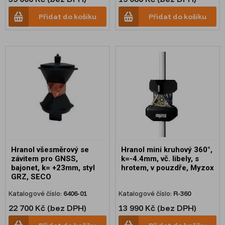
Přidat do košíku
Přidat do košíku
Hranol všesměrový se
Hranol mini kruhový 360°,
závitem pro GNSS,
k=-4.4mm, vč. libely, s
bajonet, k= +23mm, styl
hrotem, v pouzdře, Myzox
GRZ, SECO
Katalogové číslo:
6406-01
Katalogové číslo:
R-360
22 700 Kč (bez DPH)
13 990 Kč (bez DPH)