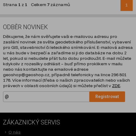
Strana
1
z
1
Celkem
7
záznamů
1
ODBĚR NOVINEK
Děkujeme, že nám svěřujete vaši e-mailovou adresu pro
zasílání novinek ze světa geodetického příslušenství, vybavení
pro GIS, stavebnictví či leteckého snímkování. E-mailová adresa
u nás bude v bezpečí a zařadíme si ji do databáze na dobu 2
let, pokud si nebudete přát tuto dobu prodloužit. E-mail můžete
kdykoliv z rozesílky odhlásit – buď přímo proklikem v mailu
nebo nás kontaktujte na emailové adrese
geoshop@geoshop.cz, případně telefonicky na lince 296 801
178. Více informací (třeba o našich zpracovatelích nebo vašich
právech v oblasti osobních údajů) si můžete přečíst v
ZDE
.
Registrovat
ZÁKAZNICKÝ SERVIS
O nás