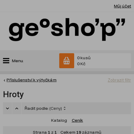
Můj účet
0 kusů
Menu
0 Kč
Příslušenství k výtyčkám
Zobrazit filtr
Hroty
Řadit podle:
(Ceny)
Katalog
Ceník
Strana
1
z
1
Celkem
19
záznamů