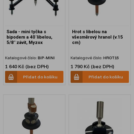
Sada - mini tyčka s
Hrot s libelou na
bipodem a 40´libelou,
všesměrový hranol (v.15
5/8" závit, Myzox
cm)
Katalogové číslo:
BIP-MINI
Katalogové číslo:
HROT15
1 640 Kč (bez DPH)
1 790 Kč (bez DPH)
Přidat do košíku
Přidat do košíku