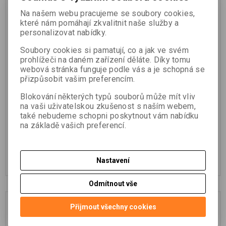
Na našem webu pracujeme se soubory cookies,
které nám pomáhají zkvalitnit naše služby a
personalizovat nabídky.
Soubory cookies si pamatují, co a jak ve svém
prohlížeči na daném zařízení děláte. Díky tomu
webová stránka funguje podle vás a je schopná se
přizpůsobit vašim preferencím.
Hrot výměnný, s
Hrot s rozšířenou
rozšířenou základnou pro
základnou pro SECO
Blokování některých typů souborů může mít vliv
NESTLE tyčky
tyčky
na vaši uživatelskou zkušenost s naším webem,
také nebudeme schopni poskytnout vám nabídku
na základě vašich preferencí.
Katalogové číslo:
149560
Katalogové číslo:
5192-00
1 040 Kč (bez DPH)
1 110 Kč (bez DPH)
Nastavení
Přidat do košíku
Přidat do košíku
Odmítnout vše
Přijmout všechny cookies