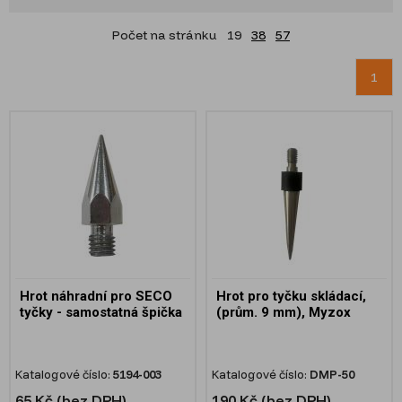
Počet na stránku
19
38
57
1
Hrot náhradní pro SECO
Hrot pro tyčku skládací,
tyčky - samostatná špička
(prům. 9 mm), Myzox
Katalogové číslo:
5194-003
Katalogové číslo:
DMP-50
65 Kč (bez DPH)
190 Kč (bez DPH)