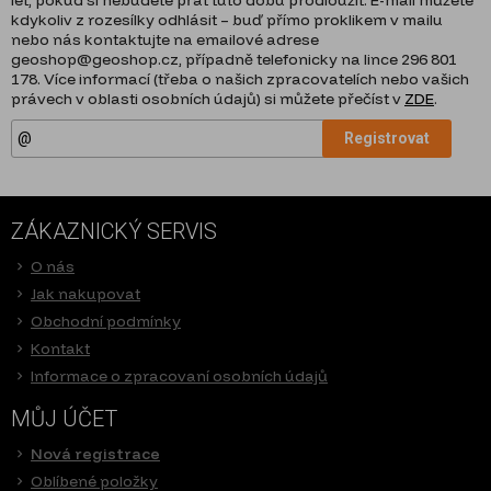
kdykoliv z rozesílky odhlásit – buď přímo proklikem v mailu
nebo nás kontaktujte na emailové adrese
geoshop@geoshop.cz, případně telefonicky na lince 296 801
178. Více informací (třeba o našich zpracovatelích nebo vašich
právech v oblasti osobních údajů) si můžete přečíst v
ZDE
.
Registrovat
ZÁKAZNICKÝ SERVIS
O nás
Jak nakupovat
Obchodní podmínky
Kontakt
Informace o zpracovaní osobních údajů
MŮJ ÚČET
Nová registrace
Oblíbené položky