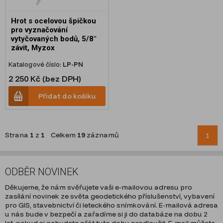
Hrot s ocelovou špičkou
pro vyznačování
vytyčovaných bodů, 5/8"
závit, Myzox
Katalogové číslo:
LP-PN
2 250 Kč (bez DPH)
Přidat do košíku
Strana
1
z
1
Celkem
19
záznamů
1
ODBĚR NOVINEK
Děkujeme, že nám svěřujete vaši e-mailovou adresu pro
zasílání novinek ze světa geodetického příslušenství, vybavení
pro GIS, stavebnictví či leteckého snímkování. E-mailová adresa
u nás bude v bezpečí a zařadíme si ji do databáze na dobu 2
let, pokud si nebudete přát tuto dobu prodloužit. E-mail můžete